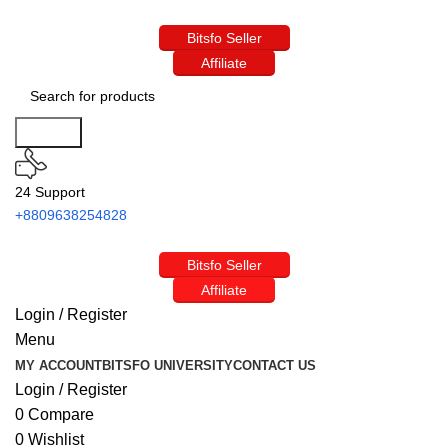
Bitsfo Seller
Affiliate
Search
24 Support
+8809638254828
Bitsfo Seller
Affiliate
Login / Register
Menu
MY ACCOUNT
BITSFO UNIVERSITY
CONTACT US
Login / Register
0
Compare
0
Wishlist