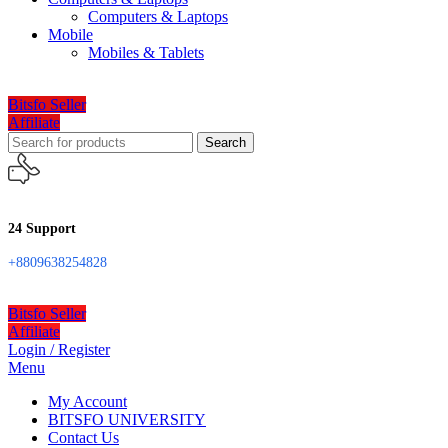
Computers & Laptops
Mobile
Mobiles & Tablets
Bitsfo Seller
Affiliate
Search
24 Support
+8809638254828
Bitsfo Seller
Affiliate
Login / Register
Menu
My Account
BITSFO UNIVERSITY
Contact Us