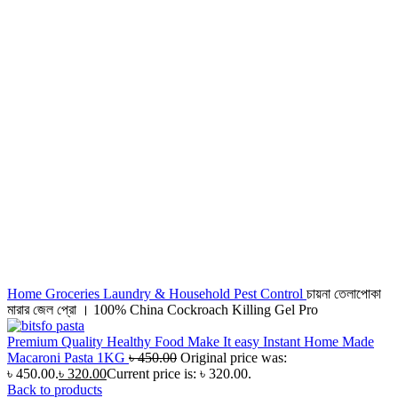
Home
Groceries
Laundry & Household
Pest Control
চায়না তেলাপোকা
মারার জেল প্রো । 100% China Cockroach Killing Gel Pro
Premium Quality Healthy Food Make It easy Instant Home Made
Macaroni Pasta 1KG
৳
450.00
Original price was:
৳ 450.00.
৳
320.00
Current price is: ৳ 320.00.
Back to products