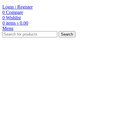
Login / Register
0
Compare
0
Wishlist
0
items
৳
0.00
Menu
Search
-21%
Click to enlarge