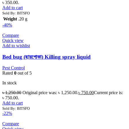
৳ 350.00.
Add to cart
Sold By: BITSFO
Weight
.20 g
-40%
Compare
Quick view
Add to wishlist
Bed bug (ছারপোকা) Killing spray liquid
Pest Control
Rated
0
out of 5
In stock
৳
1,250.00
Original price was: ৳ 1,250.00.
৳
750.00
Current price is:
৳ 750.00.
Add to cart
Sold By: BITSFO
-22%
Compare
Quick view