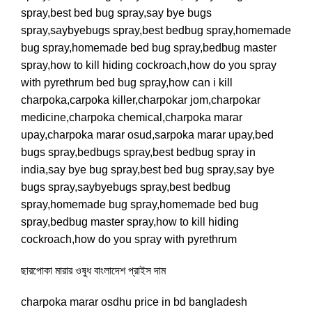
spray,best bed bug spray,say bye bugs
spray,saybyebugs spray,best bedbug spray,homemade
bug spray,homemade bed bug spray,bedbug master
spray,how to kill hiding cockroach,how do you spray
with pyrethrum bed bug spray,how can i kill
charpoka,carpoka killer,charpokar jom,charpokar
medicine,charpoka chemical,charpoka marar
upay,charpoka marar osud,sarpoka marar upay,bed
bugs spray,bedbugs spray,best bedbug spray in
india,say bye bug spray,best bed bug spray,say bye
bugs spray,saybyebugs spray,best bedbug
spray,homemade bug spray,homemade bed bug
spray,bedbug master spray,how to kill hiding
cockroach,how do you spray with pyrethrum
ছারপোকা মারার ওষুধ বাংলাদেশ প্রাইস দাম
charpoka marar osdhu price in bd bangladesh