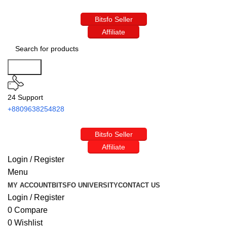
Bitsfo Seller
Affiliate
Search
24 Support
+8809638254828
Bitsfo Seller
Affiliate
Login / Register
Menu
MY ACCOUNT
BITSFO UNIVERSITY
CONTACT US
Login / Register
0
Compare
0
Wishlist