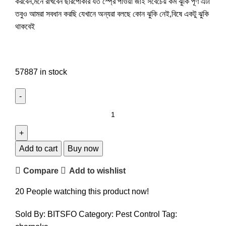
করবেন,মনে রাখবেন ছারপোকার যত স্প্রে পাওয়া জাই সবেচেয় কম ঝুকি পূর্ণ এটা
তবুও আমরা সবধান করছি যেখানে অন্যরা বলছে কোন ঝুকি নেই,বিষে একটু ঝুকি
থাকবেই
57887 in stock
Add to cart
Buy now
Compare
Add to wishlist
20
People watching this product now!
Sold By: BITSFO
Category:
Pest Control
Tag: