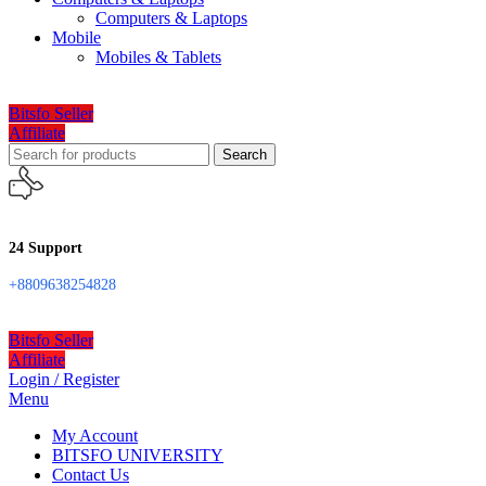
Computers & Laptops
Mobile
Mobiles & Tablets
Bitsfo Seller
Affiliate
Search
24 Support
+8809638254828
Bitsfo Seller
Affiliate
Login / Register
Menu
My Account
BITSFO UNIVERSITY
Contact Us