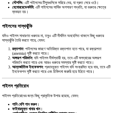
স্টেপলিং
: এটি পাইলসের টিস্যুগুলিকে সরিয়ে দেয়, যা দ্রুত সেরে ওঠে।
হেমোরয়েডেকটমি
: এটি পাইলসের সার্বিক অপসারণ পদ্ধতি, যা গুরুতর ক্ষেত্রে
ব্যবহৃত হয়।
পাইলসের সাস্থঝুঁকি
যদিও পাইলস সাধারণত গুরুতর না, তবুও এটি দীর্ঘদিন অবহেলিত থাকলে কিছু গুরুতর
সাস্থঝুঁকি তৈরি করতে পারে, যেমন:
রক্তপাত
: পাইলসের কারণে অতিরিক্ত রক্তপাত হতে পারে, যা রক্তাল্পতা
(anemia) সৃষ্টি করতে পারে।
অঙ্গরূপ পরিবর্তন
: যদি পাইলস দীর্ঘস্থায়ী হয়, তবে এটি মলদ্বারের অঙ্গরূপ
পরিবর্তন করতে পারে এবং আরও গুরুতর সমস্যার সৃষ্টি করতে পারে।
আন্তর্জাতিক ইনফেকশন
: প্রদাহযুক্ত পাইলস যদি সংক্রমিত হয়ে যায়, তবে এটি
ইনফেকশন সৃষ্টি করতে পারে এবং চিকিৎসা জরুরি হয়ে উঠতে পারে।
পাইলস প্রতিরোধ
পাইলস প্রতিরোধের জন্য কিছু প্রাকৃতিক উপায় রয়েছে, যেমন:
পানি বেশি পান করুন
।
ফাইবারযুক্ত খাবার খান
।