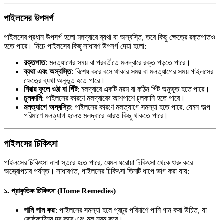
পাইলসের উপসর্গ
পাইলসের প্রধান উপসর্গ হলো মলদ্বারে ব্যথা বা অস্বস্তি, তবে কিছু ক্ষেত্রে রক্তপাতও
হতে পারে। নিচে পাইলসের কিছু সাধারণ উপসর্গ দেয়া হলো:
রক্তপাত
: মলত্যাগের সময় বা পরবর্তীতে মলদ্বারে রক্ত পড়তে পারে।
ব্যথা এবং অস্বস্তি
: বিশেষ করে বসে থাকার সময় বা মলত্যাগের সময় পাইলসের
ক্ষেত্রে ব্যথা অনুভূত হতে পারে।
শিরার ফুলে ওঠা বা গিঁট
: মলদ্বারে একটি নরম বা কঠিন গিঁট অনুভূত হতে পারে।
চুলকানি
: পাইলসের কারণে মলদ্বারের আশপাশে চুলকানি হতে পারে।
মলত্যাগে অস্বস্তি
: পাইলসের কারণে মলত্যাগে সমস্যা হতে পারে, যেমন অল্প
পরিমাণে মলত্যাগ হলেও মলদ্বারে আরও কিছু থাকতে পারে।
পাইলসের চিকিৎসা
পাইলসের চিকিৎসা নানা স্তরে হতে পারে, যেমন ঘরোয়া চিকিৎসা থেকে শুরু করে
অস্ত্রোপচার পর্যন্ত। সাধারণত, পাইলসের চিকিৎসা তিনটি ধাপে ভাগ করা যায়:
১.
প্রাকৃতিক চিকিৎসা (Home Remedies)
পানি পান করা
: পাইলসের সমস্যা হলে প্রচুর পরিমাণে পানি পান করা উচিত, যা
কোষ্ঠকাঠিন্য দূর করে এবং মল নরম করে।