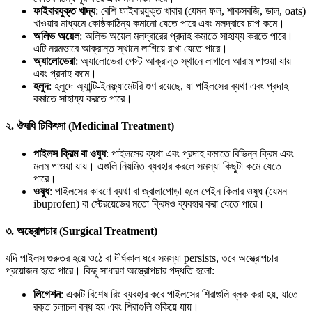
ফাইবারযুক্ত খাদ্য
: বেশি ফাইবারযুক্ত খাবার (যেমন ফল, শাকসবজি, ডাল, oats)
খাওয়ার মাধ্যমে কোষ্ঠকাঠিন্য কমানো যেতে পারে এবং মলদ্বারে চাপ কমে।
অলিভ অয়েল
: অলিভ অয়েল মলদ্বারের প্রদাহ কমাতে সাহায্য করতে পারে।
এটি নরমভাবে আক্রান্ত স্থানে লাগিয়ে রাখা যেতে পারে।
অ্যালোভেরা
: অ্যালোভেরা পেস্ট আক্রান্ত স্থানে লাগালে আরাম পাওয়া যায়
এবং প্রদাহ কমে।
হলুদ
: হলুদে অ্যান্টি-ইনফ্ল্যামেটরি গুণ রয়েছে, যা পাইলসের ব্যথা এবং প্রদাহ
কমাতে সাহায্য করতে পারে।
২.
ঔষধি চিকিৎসা (Medicinal Treatment)
পাইলস ক্রিম বা ওষুধ
: পাইলসের ব্যথা এবং প্রদাহ কমাতে বিভিন্ন ক্রিম এবং
মলম পাওয়া যায়। এগুলি নিয়মিত ব্যবহার করলে সমস্যা কিছুটা কমে যেতে
পারে।
ওষুধ
: পাইলসের কারণে ব্যথা বা জ্বালাপোড়া হলে পেইন কিলার ওষুধ (যেমন
ibuprofen) বা স্টেরয়েডের মতো ক্রিমও ব্যবহার করা যেতে পারে।
৩.
অস্ত্রোপচার (Surgical Treatment)
যদি পাইলস গুরুতর হয়ে ওঠে বা দীর্ঘকাল ধরে সমস্যা persists, তবে অস্ত্রোপচার
প্রয়োজন হতে পারে। কিছু সাধারণ অস্ত্রোপচার পদ্ধতি হলো:
লিগেশন
: একটি বিশেষ রিং ব্যবহার করে পাইলসের শিরাগুলি ব্লক করা হয়, যাতে
রক্ত চলাচল বন্ধ হয় এবং শিরাগুলি শুকিয়ে যায়।