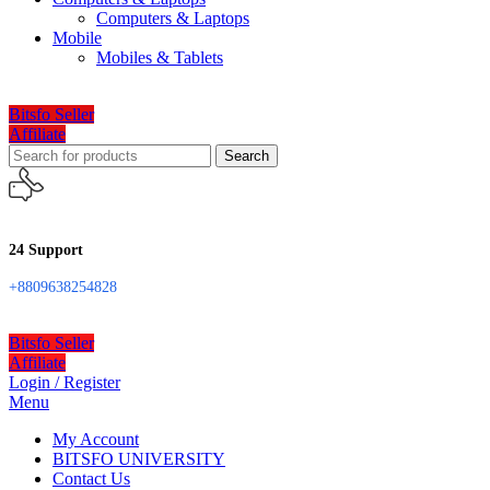
Computers & Laptops
Mobile
Mobiles & Tablets
Bitsfo Seller
Affiliate
Search
24 Support
+8809638254828
Bitsfo Seller
Affiliate
Login / Register
Menu
My Account
BITSFO UNIVERSITY
Contact Us