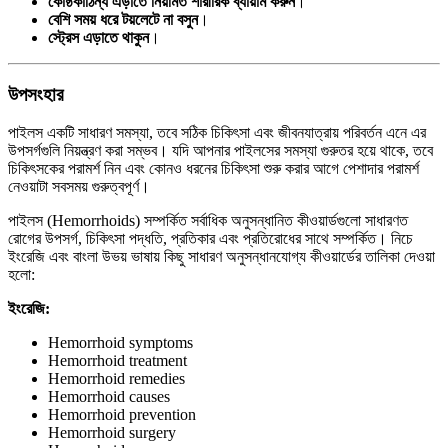
কোষ্ঠকাঠিন্য এড়াতে নিয়মিত শারীরিক ব্যায়াম করুন
।
বেশি সময় ধরে টয়লেটে না বসুন
।
স্ট্রেস এড়াতে থাকুন
।
উপসংহার
পাইলস একটি সাধারণ সমস্যা, তবে সঠিক চিকিৎসা এবং জীবনযাত্রায় পরিবর্তন এনে এর
উপসর্গগুলি নিয়ন্ত্রণ করা সম্ভব। যদি আপনার পাইলসের সমস্যা গুরুতর হয়ে থাকে, তবে
চিকিৎসকের পরামর্শ নিন এবং কোনও ধরনের চিকিৎসা শুরু করার আগে পেশাদার পরামর্শ
নেওয়াটা সবসময় গুরুত্বপূর্ণ।
পাইলস (Hemorrhoids) সম্পর্কিত সর্বাধিক অনুসন্ধানিত কীওয়ার্ডগুলো সাধারণত
রোগের উপসর্গ, চিকিৎসা পদ্ধতি, প্রতিকার এবং প্রতিরোধের সাথে সম্পর্কিত। নিচে
ইংরেজি এবং বাংলা উভয় ভাষায় কিছু সাধারণ অনুসন্ধানযোগ্য কীওয়ার্ডের তালিকা দেওয়া
হলো:
ইংরেজি:
Hemorrhoid symptoms
Hemorrhoid treatment
Hemorrhoid remedies
Hemorrhoid causes
Hemorrhoid prevention
Hemorrhoid surgery