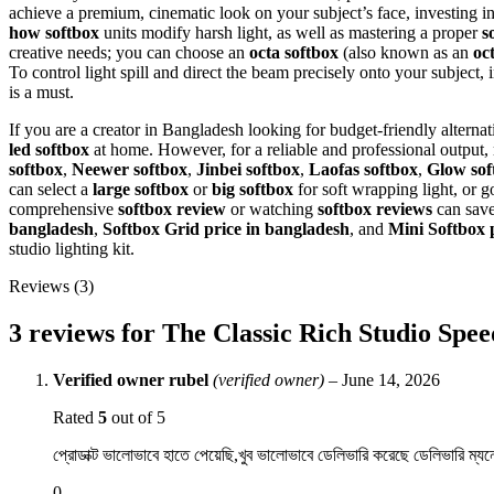
achieve a premium, cinematic look on your subject’s face, investing i
how softbox
units modify harsh light, as well as mastering a proper
s
creative needs; you can choose an
octa softbox
(also known as an
oc
To control light spill and direct the beam precisely onto your subject,
is a must.
If you are a creator in Bangladesh looking for budget-friendly alterna
led softbox
at home. However, for a reliable and professional output, 
softbox
,
Neewer softbox
,
Jinbei softbox
,
Laofas softbox
,
Glow sof
can select a
large softbox
or
big softbox
for soft wrapping light, or g
comprehensive
softbox review
or watching
softbox reviews
can save
bangladesh
,
Softbox Grid price in bangladesh
, and
Mini Softbox 
studio lighting kit.
Reviews (3)
3 reviews for
The Classic Rich Studio Spee
Verified owner
rubel
(verified owner)
–
June 14, 2026
Rated
5
out of 5
প্রোডাক্ট ভালোভাবে হাতে পেয়েছি,খুব ভালোভাবে ডেলিভারি করেছে ডেলিভারি ম্যন
0