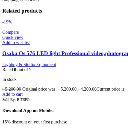
Related products
-19%
Compare
Quick view
Add to wishlist
Osaka Os 576 LED light Professional video,photogra
Lighting & Studio Equipment
Rated
0
out of 5
In stock
৳
5,200.00
Original price was: ৳ 5,200.00.
৳
4,200.00
Current price is: 
Add to cart
Sold By: BITSFO
Download App on Mobile:
15% discount on your first purchase