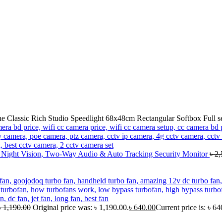
e Classic Rich Studio Speedlight 68x48cm Rectangular Softbox Full s
, Night Vision, Two-Way Audio & Auto Tracking Security Monitor
৳
2,
৳
1,190.00
Original price was: ৳ 1,190.00.
৳
640.00
Current price is: ৳ 64