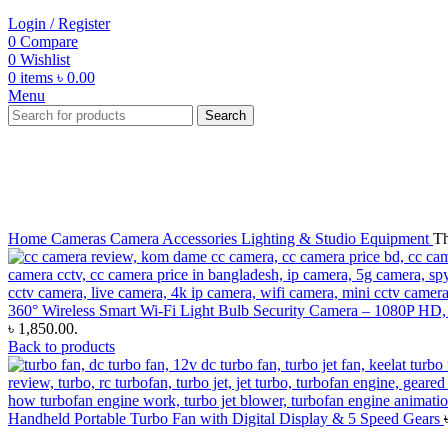
Login / Register
0
Compare
0
Wishlist
0
items
৳
0.00
Menu
Search
-47%
Click to enlarge
Home
Cameras
Camera Accessories
Lighting & Studio Equipment
Th
360° Wireless Smart Wi-Fi Light Bulb Security Camera – 1080P HD
৳ 1,850.00.
Back to products
Handheld Portable Turbo Fan with Digital Display & 5 Speed Gears