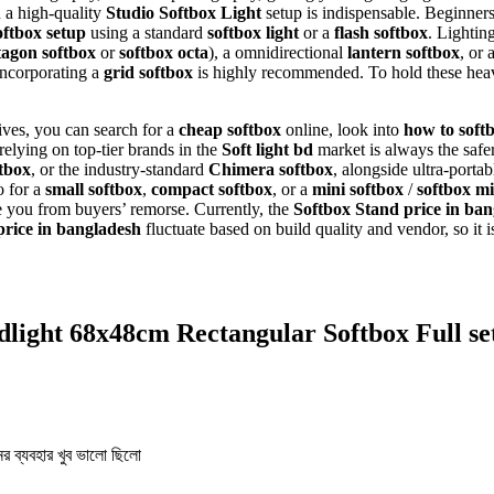
n a high-quality
Studio Softbox Light
setup is indispensable. Beginner
oftbox setup
using a standard
softbox light
or a
flash softbox
. Lightin
tagon softbox
or
softbox octa
), a omnidirectional
lantern softbox
, or 
 incorporating a
grid softbox
is highly recommended. To hold these hea
tives, you can search for a
cheap softbox
online, look into
how to soft
relying on top-tier brands in the
Soft light bd
market is always the safer
tbox
, or the industry-standard
Chimera softbox
, alongside ultra-portab
o for a
small softbox
,
compact softbox
, or a
mini softbox
/
softbox mi
 you from buyers’ remorse. Currently, the
Softbox Stand price in ba
price in bangladesh
fluctuate based on build quality and vendor, so it i
dlight 68x48cm Rectangular Softbox Full se
ের ব্যবহার খুব ভালো ছিলো