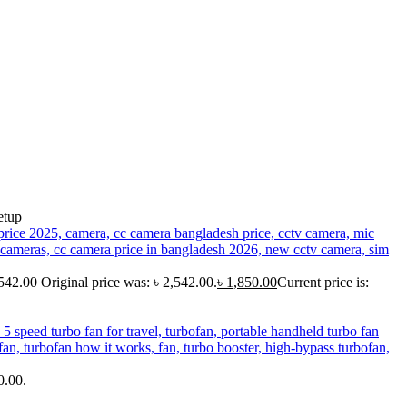
etup
542.00
Original price was: ৳ 2,542.00.
৳
1,850.00
Current price is:
0.00.