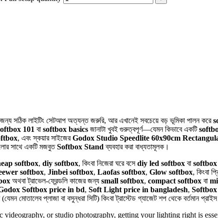
াফির জন্য সঠিক লাইটিং সেটআপ অত্যন্ত জরুরি, আর এখানেই সবচেয়ে বড় ভূমিকা পালন করে
s
softbox 101
বা
softbox basics
জানাটা খুবই গুরুত্বপূর্ণ—যেমন কিভাবে একটি
softbo
oftbox
, এবং স্কয়ার সাইজের
Godox Studio Speedlite 60x90cm Rectangul
ুলোর সাথে একটি মজবুত
Softbox Stand
ব্যবহার করা বাধ্যতামূলক।
heap softbox
,
diy softbox
, কিংবা নিজেরা ঘরে বসে
diy led softbox
বা
softbox
ewer softbox
,
Jinbei softbox
,
Laofas softbox
,
Glow softbox
, কিংবা প
tbox
অথবা ট্রাভেল-ফ্রেন্ডলি কাজের জন্য
small softbox
,
compact softbox
বা
mi
Godox Softbox price in bd
,
Soft Light price in bangladesh
,
Softbox
মন মোতালেব প্লাজা বা বসুন্ধরা সিটি) কিংবা ট্রাস্টেড গ্যাজেট শপ থেকে বর্তমান প্রাইস
videography, or studio photography, getting your lighting right is essen