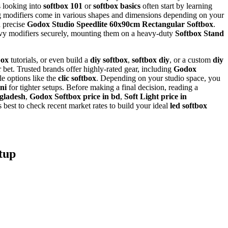
s looking into
softbox 101
or
softbox basics
often start by learning
g modifiers come in various shapes and dimensions depending on your
a precise
Godox Studio Speedlite 60x90cm Rectangular Softbox
.
vy modifiers securely, mounting them on a heavy-duty
Softbox Stand
box
tutorials, or even build a
diy softbox
,
softbox diy
, or a custom
diy
 bet. Trusted brands offer highly-rated gear, including
Godox
le options like the
clic softbox
. Depending on your studio space, you
ni
for tighter setups. Before making a final decision, reading a
ngladesh
,
Godox Softbox price in bd
,
Soft Light price in
s best to check recent market rates to build your ideal
led softbox
tup