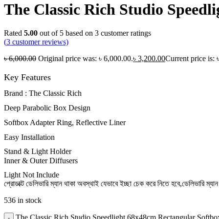
The Classic Rich Studio Speedl
Rated
5.00
out of 5 based on
3
customer ratings
(
3
customer reviews)
৳
6,000.00
Original price was: ৳ 6,000.00.
৳
3,200.00
Current price is: 
Key Features
Brand : The Classic Rich
Deep Parabolic Box Design
Softbox Adapter Ring, Reflective Liner
Easy Installation
Stand & Light Holder
Inner & Outer Diffusers
Light Not Include
প্রোডাক্ট ডেলিভারি ম্যান থাকা অবস্থাই যেভাবে ইচ্ছা চেক করে নিতে হবে,ডেলিভারি ম
536 in stock
The Classic Rich Studio Speedlight 68x48cm Rectangular Softbox