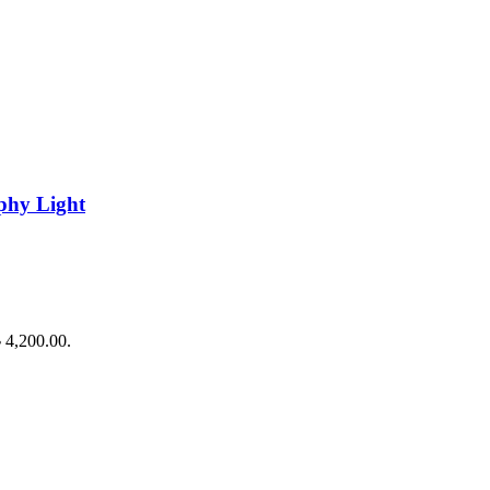
phy Light
৳ 4,200.00.