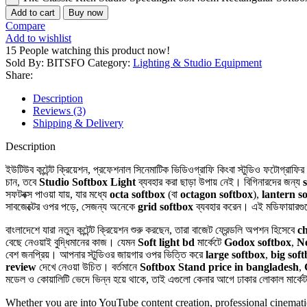
Add to cart
Buy now
Compare
Add to wishlist
15
People watching this product now!
Sold By: BITSFO
Category:
Lighting & Studio Equipment
Share:
Description
Reviews (3)
Shipping & Delivery
Description
ইউটিউব কন্টেন্ট ক্রিয়েশন, প্রফেশনাল সিনেমাটিক ভিডিওগ্রাফি কিংবা স্টুডিও ফটোগ্র
চান, তবে
Studio Softbox Light
ব্যবহার করা ছাড়া উপায় নেই। বিগিনারদের জন্য
সফটবক্স পাওয়া যায়, যার মধ্যে
octa softbox
(বা
octagon softbox
),
lantern s
সাবজেক্টের ওপর পড়ে, সেজন্য অনেকে
grid softbox
ব্যবহার করেন। এই মডিফায়ারগ
বাংলাদেশে যারা নতুন কন্টেন্ট ক্রিয়েশন শুরু করছেন, তারা বাজেট ফ্রেন্ডলি অপশন হিসেবে
c
বেছে নেওয়াই বুদ্ধিমানের কাজ। যেমন
Soft light bd
মার্কেটে
Godox softbox
,
Ne
বেশ জনপ্রিয়। আপনার স্টুডিওর জায়গার ওপর ভিত্তি করে
large softbox
,
big sof
review
দেখে নেওয়া উচিত। বর্তমানে
Softbox Stand price in bangladesh
,
মডেল ও কোয়ালিটি ভেদে ভিন্ন হয়ে থাকে, তাই এগুলো কেনার আগে ঢাকার লোকাল মার্কেট (যে
Whether you are into YouTube content creation, professional cinematic 