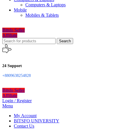
Computers & Laptops
Mobile
Mobiles & Tablets
Bitsfo Seller
Affiliate
Search
24 Support
+8809638254828
Bitsfo Seller
Affiliate
Login / Register
Menu
My Account
BITSFO UNIVERSITY
Contact Us