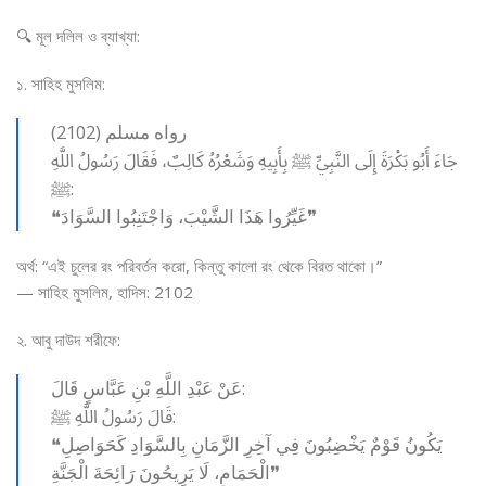
🔍 মূল দলিল ও ব্যাখ্যা:
১. সাহিহ মুসলিম:
رواه مسلم (2102)
جَاءَ أَبُو بَكْرَةَ إِلَى النَّبِيِّ ﷺ بِأَبِيهِ وَشَعْرُهُ كَالِبٌ، فَقَالَ رَسُولُ اللَّهِ
ﷺ:
❝غَيِّرُوا هَذَا الشَّيْبَ، وَاجْتَنِبُوا السَّوَادَ❞
অর্থ: “এই চুলের রং পরিবর্তন করো, কিন্তু কালো রং থেকে বিরত থাকো।”
— সাহিহ মুসলিম, হাদিস: 2102
২. আবু দাউদ শরীফে:
عَنْ عَبْدِ اللَّهِ بْنِ عَبَّاسٍ قَالَ:
قَالَ رَسُولُ اللَّهِ ﷺ:
❝يَكُونُ قَوْمٌ يَخْضِبُونَ فِي آخِرِ الزَّمَانِ بِالسَّوَادِ كَحَوَاصِلِ
الْحَمَامِ، لَا يَرِيحُونَ رَائِحَةَ الْجَنَّةِ❞