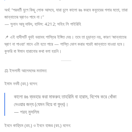
অর্থ: “পরবর্তী যুগে কিছু লোক আসবে, যারা চুলে কালো রঙ করবে কবুতরের গলার মতো, তারা
জান্নাতের ঘ্রাণও পাবে না।”
— সুনান আবু দাউদ, হাদিস: 4212; সহিহ লি গাইরিহি
📌 এই হাদীসটি খুবই ভয়াবহ শাস্তির ইঙ্গিত দেয়। তবে তা চূড়ান্ত নয়, কারণ ‘জান্নাতের
ঘ্রাণ না পাওয়া’ মানে এটা হতে পারে — শাস্তি ভোগ করার পরেই জান্নাতে যাওয়া হবে।
কুফরি বা ঈমান হারানোর কথা বলা হয়নি।
⚖️ ইসলামী আলেমদের মতামত:
ইমাম নববী (রহ.) বলেন:
কালো রঙ ব্যবহার করা মাকরুহ তাহরিমি বা হারাম, বিশেষ করে ধোঁকা
দেওয়ার জন্য (যেমন বিয়ে বা যুদ্ধ)।
— শরহ মুসলিম
ইবনে কায়্যিম (রহ.) ও ইবনে হাজর (রহ.) বলেন: