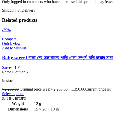
Only logged in customers who have purchased this product may leave
Shipping & Delivery
Related products
-39%
Compare
Quick view
Add to wishlist
Baby saree l বাচ্চা দের উচ্চ মানের শাড়ি গুলো সম্পুর্ন রেডি জামার ম
Sarees
,
1.F
Rated
0
out of 5
In stock
৳
2,200.00
Original price was: ৳ 2,200.00.
৳
1,350.00
Current price is: 
Select options
Sold By: BITSFO
Weight
12 g
Dimensions
15 × 20 × 10 in