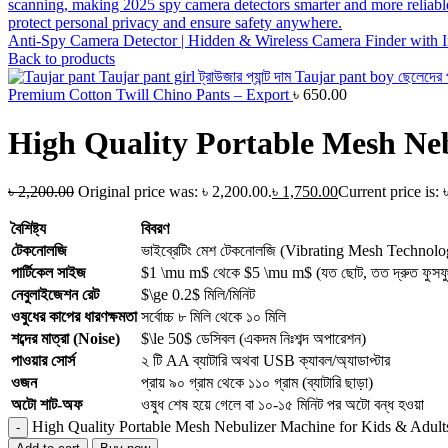
Anti-Spy Camera Detector | Hidden & Wireless Camera Finder with I
Back to products
Premium Cotton Twill Chino Pants – Export
৳
650.00
High Quality Portable Mesh Neb
৳
2,200.00
Original price was: ৳ 2,200.00.
৳
1,750.00
Current price is: 
বৈশিষ্ট্য
বিবরণ
টেকনোলজি
ভাইব্রেটিং মেশ টেকনোলজি (Vibrating Mesh Technolo
পার্টিকেল সাইজ
$1 \mu m$
থেকে
$5 \mu m$
(যত ছোট, তত দ্রুত ফুসফু
নেবুলাইজেশন রেট
$\ge 0.2$
মিলি/মিনিট
ওষুধের কাপের ধারণক্ষমতা
সর্বোচ্চ ৮ মিলি থেকে ১০ মিলি
শব্দের মাত্রা (Noise)
$\le 50$
ডেসিবল (একদম নিঃশব্দ অপারেশন)
পাওয়ার সোর্স
২ টি AA ব্যাটারি অথবা USB ক্যাবল/অ্যাডাপ্টার
ওজন
প্রায় ৯০ গ্রাম থেকে ১১০ গ্রাম (ব্যাটারি ছাড়া)
অটো শাট-অফ
ওষুধ শেষ হয়ে গেলে বা ১০-১৫ মিনিট পর অটো বন্ধ হওয়া
High Quality Portable Mesh Nebulizer Machine for Kids & Adults