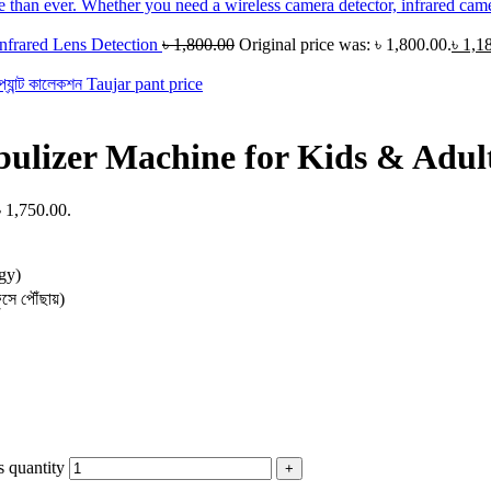
nfrared Lens Detection
৳
1,800.00
Original price was: ৳ 1,800.00.
৳
1,1
ulizer Machine for Kids & Adul
৳ 1,750.00.
gy)
সে পৌঁছায়)
 quantity