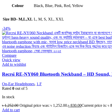
Colour
Black, Blue, Pink, Red, Yellow
Size BD- M,L,XL
L, M, S, XL, XXL
-34%
Compare
Quick view
Add to wishlist
Recrsi RE-NY060 Bluetooth Neckband – HD Sound, Lo
On-Ear Headphones
,
1.F
Rated
0
out of 5
In stock
৳
1,252.00
Original price was: ৳ 1,252.00.
৳
830.00
Current price is: ৳ 
Add to cart