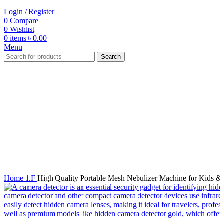
Login / Register
0
Compare
0
Wishlist
0
items
৳
0.00
Menu
Search
-20%
Click to enlarge
Home
1.F
High Quality Portable Mesh Nebulizer Machine for Kids 