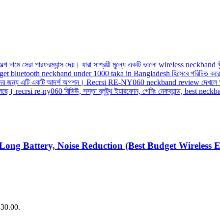
ng Battery, Noise Reduction (Best Budget Wireless 
830.00.