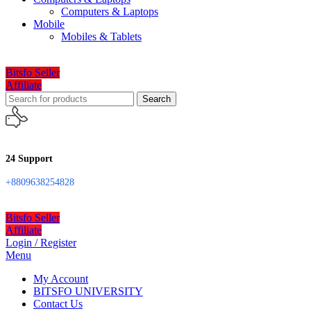
Computers & Laptops
Mobile
Mobiles & Tablets
Bitsfo Seller
Affiliate
Search
24 Support
+8809638254828
Bitsfo Seller
Affiliate
Login / Register
Menu
My Account
BITSFO UNIVERSITY
Contact Us