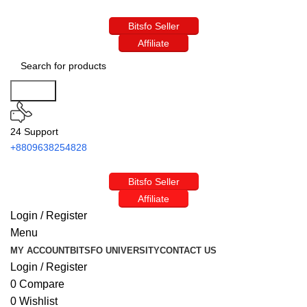
Bitsfo Seller
Affiliate
Search
24 Support
+8809638254828
Bitsfo Seller
Affiliate
Login / Register
Menu
MY ACCOUNT
BITSFO UNIVERSITY
CONTACT US
Login / Register
0
Compare
0
Wishlist