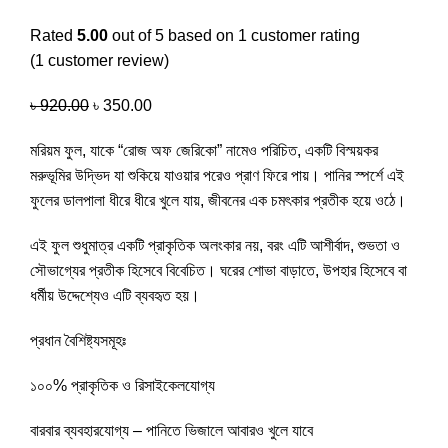
Rated
5.00
out of 5 based on
1
customer rating
(
1
customer review)
৳
920.00
৳
350.00
মরিয়ম ফুল, যাকে “রোজ অফ জেরিকো” নামেও পরিচিত, একটি বিস্ময়কর
মরুভূমির উদ্ভিদ যা শুকিয়ে যাওয়ার পরেও প্রাণ ফিরে পায়। পানির স্পর্শে এই
ফুলের ডালপালা ধীরে ধীরে খুলে যায়, জীবনের এক চমৎকার প্রতীক হয়ে ওঠে।
এই ফুল শুধুমাত্র একটি প্রাকৃতিক অলংকার নয়, বরং এটি আশীর্বাদ, শুভতা ও
সৌভাগ্যের প্রতীক হিসেবে বিবেচিত। ঘরের শোভা বাড়াতে, উপহার হিসেবে বা
ধর্মীয় উদ্দেশ্যেও এটি ব্যবহৃত হয়।
প্রধান বৈশিষ্ট্যসমূহঃ
১০০% প্রাকৃতিক ও রিসাইকেলযোগ্য
বারবার ব্যবহারযোগ্য – পানিতে ভিজালে আবারও খুলে যাবে