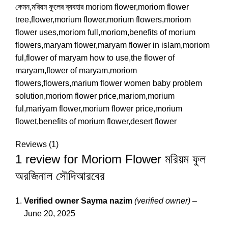
কেমন,মরিয়ম ফুলের ব্যবহার moriom flower,moriom flower
tree,flower,morium flower,morium flowers,moriom
flower uses,moriom full,moriom,benefits of morium
flowers,maryam flower,maryam flower in islam,moriom
ful,flower of maryam how to use,the flower of
maryam,flower of maryam,moriom
flowers,flowers,marium flower women baby problem
solution,moriom flower price,mariom,morium
ful,mariyam flower,morium flower price,morium
flowet,benefits of morium flower,desert flower
Reviews (1)
1 review for
Moriom Flower মরিয়ম ফুল
অরজিনাল সৌদিআরবের
Verified owner
Sayma nazim
(verified owner)
–
June 20, 2025