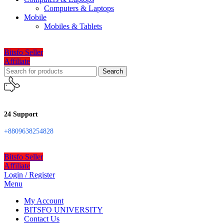
Computers & Laptops
Mobile
Mobiles & Tablets
Bitsfo Seller
Affiliate
Search
24 Support
+8809638254828
Bitsfo Seller
Affiliate
Login / Register
Menu
My Account
BITSFO UNIVERSITY
Contact Us