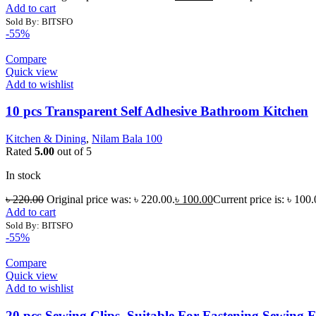
Add to cart
Sold By: BITSFO
-55%
Compare
Quick view
Add to wishlist
10 pcs Transparent Self Adhesive Bathroom Kitchen
Kitchen & Dining
,
Nilam Bala 100
Rated
5.00
out of 5
In stock
৳
220.00
Original price was: ৳ 220.00.
৳
100.00
Current price is: ৳ 100.
Add to cart
Sold By: BITSFO
-55%
Compare
Quick view
Add to wishlist
20 pcs Sewing Clips, Suitable For Fastening Sewing F