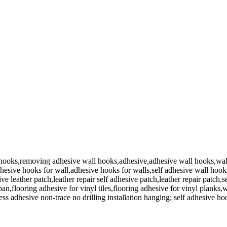
 hooks,removing adhesive wall hooks,adhesive,adhesive wall hooks,wal
esive hooks for wall,adhesive hooks for walls,self adhesive wall hooks
 leather patch,leather repair self adhesive patch,leather repair patch,
pan,flooring adhesive for vinyl tiles,flooring adhesive for vinyl plank
ss adhesive non-trace no drilling installation hanging; self adhesive h