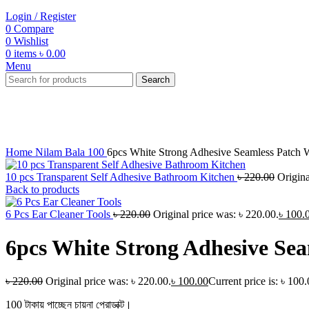
Login / Register
0
Compare
0
Wishlist
0
items
৳
0.00
Menu
Search
-55%
Click to enlarge
Home
Nilam Bala 100
6pcs White Strong Adhesive Seamless Patch 
10 pcs Transparent Self Adhesive Bathroom Kitchen
৳
220.00
Origina
Back to products
6 Pcs Ear Cleaner Tools
৳
220.00
Original price was: ৳ 220.00.
৳
100.
6pcs White Strong Adhesive Se
৳
220.00
Original price was: ৳ 220.00.
৳
100.00
Current price is: ৳ 100.
100 টাকায় পাচ্ছেন চায়না প্রোডাক্ট।