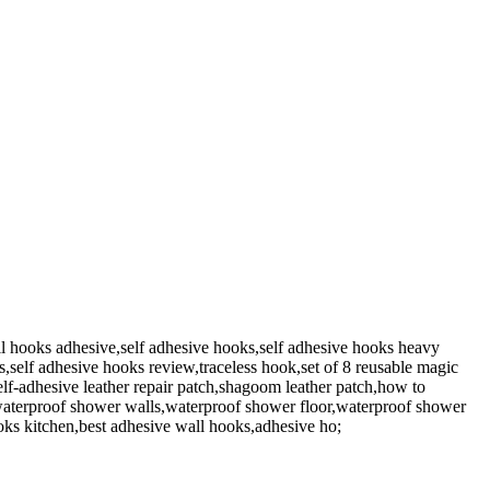
l hooks adhesive,self adhesive hooks,self adhesive hooks heavy
,self adhesive hooks review,traceless hook,set of 8 reusable magic
self-adhesive leather repair patch,shagoom leather patch,how to
s,waterproof shower walls,waterproof shower floor,waterproof shower
ooks kitchen,best adhesive wall hooks,adhesive ho;