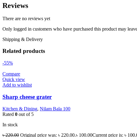
Reviews
There are no reviews yet
Only logged in customers who have purchased this product may leave
Shipping & Delivery
Related products
-55%
Compare
Quick view
Add to wishlist
Sharp cheese grater
Kitchen & Dining
,
Nilam Bala 100
Rated
0
out of 5
In stock
৳
220.00
Original price was: ৳ 220.00.
৳
100.00
Current price is: ৳ 100.