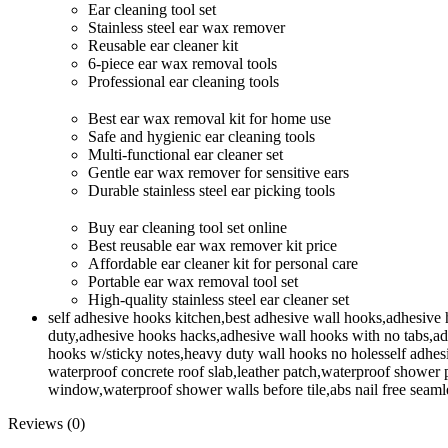
Ear cleaning tool set
Stainless steel ear wax remover
Reusable ear cleaner kit
6-piece ear wax removal tools
Professional ear cleaning tools
Best ear wax removal kit for home use
Safe and hygienic ear cleaning tools
Multi-functional ear cleaner set
Gentle ear wax remover for sensitive ears
Durable stainless steel ear picking tools
Buy ear cleaning tool set online
Best reusable ear wax remover kit price
Affordable ear cleaner kit for personal care
Portable ear wax removal tool set
High-quality stainless steel ear cleaner set
self adhesive hooks kitchen,best adhesive wall hooks,adhesive
duty,adhesive hooks hacks,adhesive wall hooks with no tabs,adh
hooks w/sticky notes,heavy duty wall hooks no holesself adhesive
waterproof concrete roof slab,leather patch,waterproof shower 
window,waterproof shower walls before tile,abs nail free seamle
Reviews (0)