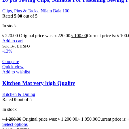
Clips, Pins & Tacks
,
Nilam Bala 100
Rated
5.00
out of 5
In stock
৳
220.00
Original price was: ৳ 220.00.
৳
100.00
Current price is: ৳ 100.
Add to cart
Sold By: BITSFO
-13%
Compare
Quick view
Add to wishlist
Kitchen Mat very high Quality
Kitchen & Dining
Rated
0
out of 5
In stock
৳
1,200.00
Original price was: ৳ 1,200.00.
৳
1,050.00
Current price is: 
Select options