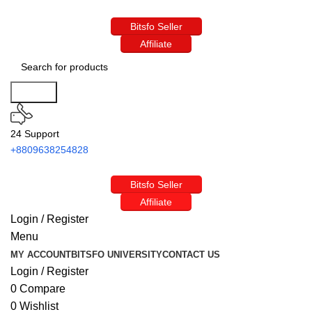
Bitsfo Seller
Affiliate
Search
24 Support
+8809638254828
Bitsfo Seller
Affiliate
Login / Register
Menu
MY ACCOUNT
BITSFO UNIVERSITY
CONTACT US
Login / Register
0
Compare
0
Wishlist