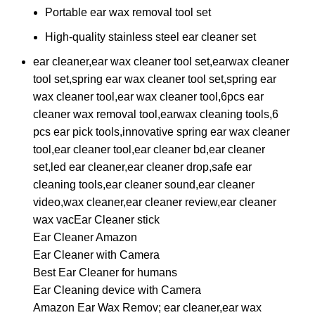
Portable ear wax removal tool set
High-quality stainless steel ear cleaner set
ear cleaner,ear wax cleaner tool set,earwax cleaner
tool set,spring ear wax cleaner tool set,spring ear
wax cleaner tool,ear wax cleaner tool,6pcs ear
cleaner wax removal tool,earwax cleaning tools,6
pcs ear pick tools,innovative spring ear wax cleaner
tool,ear cleaner tool,ear cleaner bd,ear cleaner
set,led ear cleaner,ear cleaner drop,safe ear
cleaning tools,ear cleaner sound,ear cleaner
video,wax cleaner,ear cleaner review,ear cleaner
wax vacEar Cleaner stick
Ear Cleaner Amazon
Ear Cleaner with Camera
Best Ear Cleaner for humans
Ear Cleaning device with Camera
Amazon Ear Wax Remov; ear cleaner,ear wax