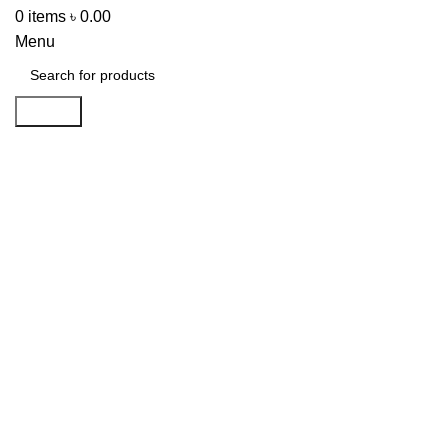
0
items
৳
0.00
Menu
Search
-55%
Click to enlarge