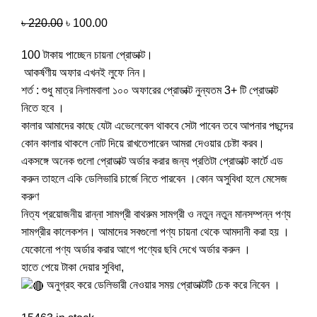
৳
220.00
৳
100.00
100 টাকায় পাচ্ছেন চায়না প্রোডাক্ট।
আকর্ষণীয় অফার এখনই লুফে নিন।
শর্ত : শুধু মাত্র নিলামবালা ১০০ অফারের প্রোডাক্ট নুন্যতম 3+ টি প্রোডাক্ট
নিতে হবে ।
কালার আমাদের কাছে যেটা এভেলেবেল থাকবে সেটা পাবেন তবে আপনার পছন্দের
কোন কালার থাকলে নোট দিয়ে রাখতেপারেন আমরা দেওয়ার চেষ্টা করব।
একসঙ্গে অনেক গুলো প্রোডাক্ট অর্ডার করার জন্য প্রতিটা প্রোডাক্ট কার্টে এড
করুন তাহলে একি ডেলিভারি চার্জে নিতে পারবেন ।কোন অসুবিধা হলে মেসেজ
করুণ
নিত্য প্রয়োজনীয় রান্না সামগ্রী বাথরুম সামগ্রী ও নতুন নতুন মানসম্পন্ন পণ্য
সামগ্রীর কালেকশন। আমাদের সবগুলো পণ্য চায়না থেকে আমদানী করা হয় ।
যেকোনো পণ্য অর্ডার করার আগে পণ্যের ছবি দেখে অর্ডার করুন ।
হাতে পেয়ে টাকা দেয়ার সুবিধা,
অনুগ্রহ করে ডেলিভারী নেওয়ার সময় প্রোডাক্টটি চেক করে নিবেন ।