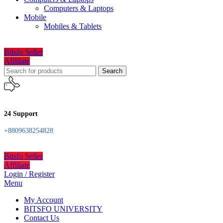
Computers & Laptops
Mobile
Mobiles & Tablets
Bitsfo Seller
Affiliate
Search
24 Support
+8809638254828
Bitsfo Seller
Affiliate
Login / Register
Menu
My Account
BITSFO UNIVERSITY
Contact Us