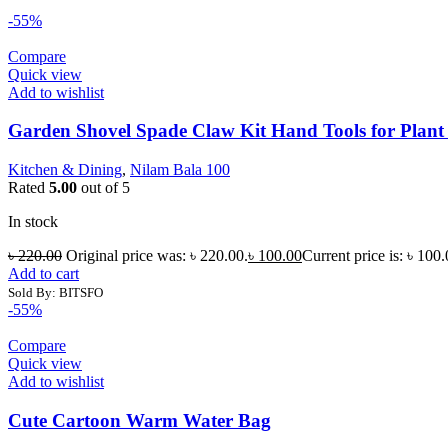
-55%
Compare
Quick view
Add to wishlist
Garden Shovel Spade Claw Kit Hand Tools for Plant
Kitchen & Dining
,
Nilam Bala 100
Rated
5.00
out of 5
In stock
৳
220.00
Original price was: ৳ 220.00.
৳
100.00
Current price is: ৳ 100.
Add to cart
Sold By: BITSFO
-55%
Compare
Quick view
Add to wishlist
Cute Cartoon Warm Water Bag