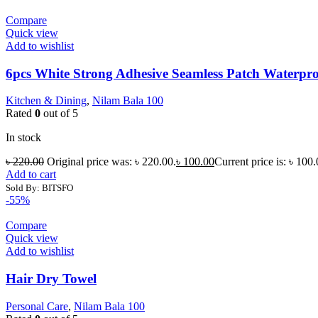
Compare
Quick view
Add to wishlist
6pcs White Strong Adhesive Seamless Patch Waterpr
Kitchen & Dining
,
Nilam Bala 100
Rated
0
out of 5
In stock
৳
220.00
Original price was: ৳ 220.00.
৳
100.00
Current price is: ৳ 100.
Add to cart
Sold By: BITSFO
-55%
Compare
Quick view
Add to wishlist
Hair Dry Towel
Personal Care
,
Nilam Bala 100