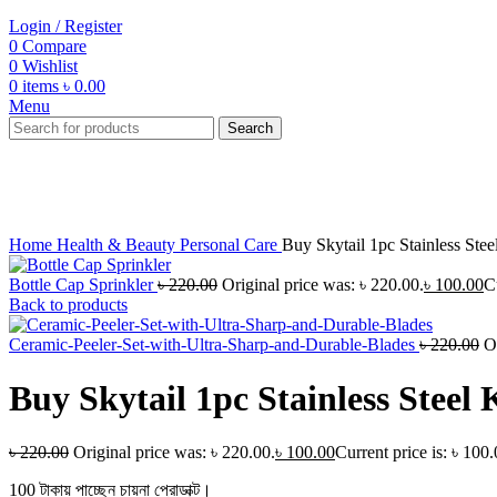
Login / Register
0
Compare
0
Wishlist
0
items
৳
0.00
Menu
Search
-55%
Click to enlarge
Home
Health & Beauty
Personal Care
Buy Skytail 1pc Stainless St
Bottle Cap Sprinkler
৳
220.00
Original price was: ৳ 220.00.
৳
100.00
C
Back to products
Ceramic-Peeler-Set-with-Ultra-Sharp-and-Durable-Blades
৳
220.00
O
Buy Skytail 1pc Stainless Stee
৳
220.00
Original price was: ৳ 220.00.
৳
100.00
Current price is: ৳ 100.
100 টাকায় পাচ্ছেন চায়না প্রোডাক্ট।