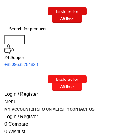
Bitsfo Seller
Affiliate
Search
24 Support
+8809638254828
Bitsfo Seller
Affiliate
Login / Register
Menu
MY ACCOUNT
BITSFO UNIVERSITY
CONTACT US
Login / Register
0
Compare
0
Wishlist