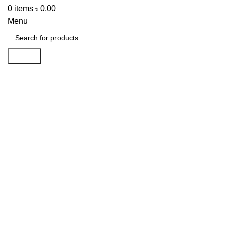
0
items
৳
0.00
Menu
Search
-55%
Click to enlarge